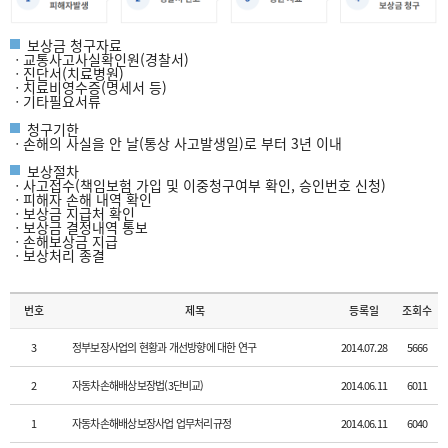
보상금 청구자료
ㆍ교통사고사실확인원(경찰서)
ㆍ진단서(치료병원)
ㆍ치료비영수증(명세서 등)
ㆍ기타필요서류
청구기한
ㆍ손해의 사실을 안 날(통상 사고발생일)로 부터 3년 이내
보상절차
ㆍ사고접수(책임보험 가입 및 이중청구여부 확인, 승인번호 신청)
ㆍ피해자 손해 내역 확인
ㆍ보상금 지급처 확인
ㆍ보상금 결정내역 통보
ㆍ손해보상금 지급
ㆍ보상처리 종결
번호
제목
등록일
조회수
3
정부보장사업의 현황과 개선방향에 대한 연구
2014.07.28
5666
2
자동차손해배상보장법(3단비교)
2014.06.11
6011
1
자동차손해배상보장사업 업무처리규정
2014.06.11
6040