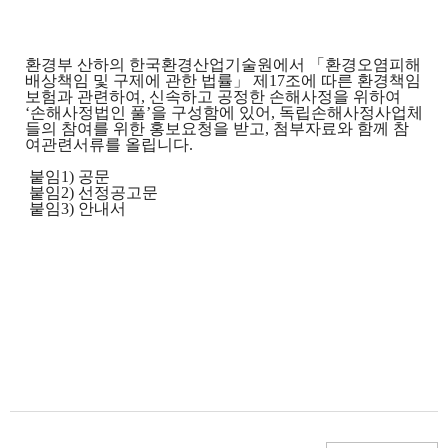
환경부 산하의 한국환경산업기술원에서
「
환경오염피해
배상책임 및 구제에 관한 법률
」
제
17
조에 따른 환경책임
보험과 관련하여
,
신속하고 공정한 손해사정을 위하여
‘
손해사정법인 풀
’
을 구성함에 있어, 독립손해사정사업체
들의 참여를 위한 홍보요청을 받고, 첨부자료와 함께 참
여관련서류를 올립니다
.
붙임1) 공문
붙임2) 선정공고문
붙임3) 안내서