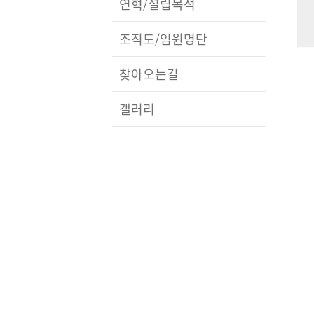
연혁/설립목적
조직도/임원명단
찾아오는길
갤러리