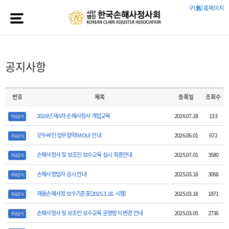
구(舊)홈페이지
공지사항
번호
제목
등록일
조회수
2026년 제6차 손해사정사 개업교육
2026.07.28
133
주요공지
모두싸인 업무협약(MOU) 안내
2026.06.01
672
주요공지
손해사정사 및 보조인 보수교육 실시 최종안내
2025.07.01
3580
주요공지
손해사정업자 공시 안내
2025.03.18
3068
주요공지
재물손해사정 보수기준표(2025.3.18. 시행)
2025.03.18
1871
주요공지
손해사정사 및 보조인 보수교육 운영방식 변경 안내
2025.03.05
2736
주요공지